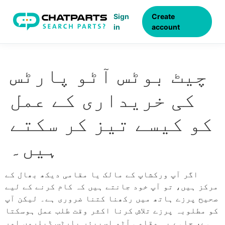
Sign
Create
in
account
چیٹ بوٹس آٹو پارٹس
کی خریداری کے عمل
کو کیسے تیز کر سکتے
ہیں۔
اگر آپ ورکشاپ کے مالک یا مقامی دیکھ بھال کے
مرکز ہیں، تو آپ خود جانتے ہیں کہ کام کرنے کے لیے
صحیح پرزے ہاتھ میں رکھنا کتنا ضروری ہے۔ لیکن آپ
کو مطلوبہ پرزے تلاش کرنا اکثر وقت طلب عمل ہوسکتا
ہے، چاہے یہ مقامی آٹو اسپیئر پارٹس ڈیلروں اور