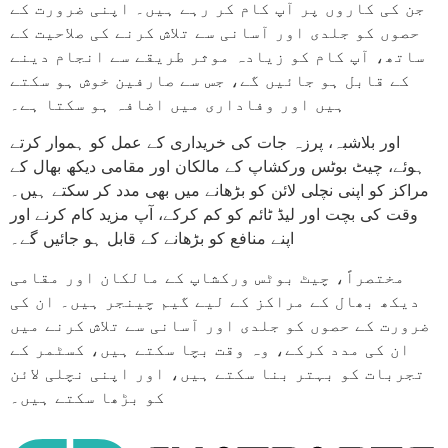
جن کی کاروں پر آپ کام کر رہے ہیں۔ اپنی ضرورت کے
حصوں کو جلدی اور آسانی سے تلاش کرنے کی صلاحیت کے
ساتھ، آپ کام کو زیادہ موثر طریقے سے انجام دینے
کے قابل ہو جائیں گے، جس سے صارفین خوش ہو سکتے
ہیں اور وفاداری میں اضافہ ہو سکتا ہے۔
اور بلاشبہ، پرزہ جات کی خریداری کے عمل کو ہموار کرتے
ہوئے، چیٹ بوٹس ورکشاپ کے مالکان اور مقامی دیکھ بھال کے
مراکز کو اپنی نچلی لائن کو بڑھانے میں بھی مدد کر سکتے ہیں۔
وقت کی بچت اور لیڈ ٹائم کو کم کرکے، آپ مزید کام کرنے اور
اپنے منافع کو بڑھانے کے قابل ہو جائیں گے۔
مختصراً، چیٹ بوٹس ورکشاپ کے مالکان اور مقامی
دیکھ بھال کے مراکز کے لیے گیم چینجر ہیں۔ ان کی
ضرورت کے حصوں کو جلدی اور آسانی سے تلاش کرنے میں
ان کی مدد کرکے، وہ وقت بچا سکتے ہیں، کسٹمر کے
تجربات کو بہتر بنا سکتے ہیں، اور اپنی نچلی لائن
کو بڑھا سکتے ہیں۔