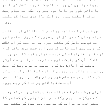
بیچنے والوں کی ویب سائٹس کے ذریعے تلاش کرنا ہو
یا ذاتی طور پر جانا ہو۔ یہی وہ جگہ ہے جہاں چیٹ
بوٹس آ سکتے ہیں اور ایک بڑا فرق پیدا کر سکتے
ہیں۔
چیٹ بوٹس کے ساتھ، ورکشاپ کے مالکان اور مقامی
دیکھ بھال کے مراکز اپنی ضرورت کے پرزے جلدی اور
آسانی سے حاصل کر سکتے ہیں۔ بس جس حصے کی آپ تلاش
کر رہے ہیں اسے ٹائپ کریں، اور چیٹ بوٹ باقی کام
کرے گا، اختیارات کی فہرست فراہم کرے گا اور یہاں
تک کہ آپ کو پلیٹ فارم کے ذریعے براہ راست آرڈر
دینے کی اجازت دے گا۔ اس سے نہ صرف وقت کی بچت
ہوتی ہے، بلکہ یہ پرزوں کے لیے لیڈ ٹائم کو بھی کم
کر سکتا ہے، جو خاص طور پر اس وقت اہم ہوتا ہے جب
آپ سخت ڈیڈ لائن پر کام کر رہے ہوں۔
لیکن چیٹ بوٹس کے فوائد صرف ورکشاپ یا دیکھ بھال
کے مرکز سے نہیں رکتے۔ وہ ان لوگوں کو کسٹمر کا
بہتر تجربہ فراہم کرنے میں بھی مدد کر سکتے ہیں